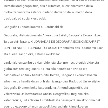
inestabilidad geopolítica, crisis climática, cuestionamiento de la
globalización y malestar ciudadano derivado del aumento de la
desigualdad social y espacial.
Geografia Ekonomikoaren XI. Jardunaldiak
Geografia, Historiaurrea eta Arkeologia Sailak, Geografia Ekonomikoko
Taldearekin batera, XI JORNADAS DE GEOGRAFÍA ECONÓMICA/FIRST
CONFERENCE OF ECONOMIC GEOGRAPHY antolatu ditu. Azaroaren 14an
eta 15ean izango dira, Letren Fakultatean.
Jardunaldien izenburua «Lurralde- eta ekoizpen-estrategiak aldaketa
globalaren testuinguruan» da, eta arlo horretako nazioko eta
nazioarteko adituak hartuko ditu. Bertan, Geografia Ekonomikoaren
arloan ospe handia duten bi hizlari izango dira: Radboud Universityko
Geografia Ekonomikoko katedraduna, Arnoud Lagendijk, eta
Valentziako Unibertsitateko Analisi Geografiko Erregionaleko
katedraduna, Julia Salom. Lurraldeek eta beren jarduera ekonomikoek
egungo ezegonkortasun geopolitikoaren, krisi klimatikoaren,