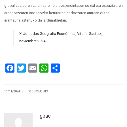
globalizazioaren zalantzaren eta desberdintasun sozial eta espazialaren
areagotzearen ondoriozko herritarren ondoezaren aurrean duten
erantzuna aztertuko da jardunaldietan.
XI Jornadas Geografía Económica, Vitoria-Gasteiz,
noviembre 2024
Facebook
Twitter
Email
WhatsApp
Compartir
|
|
13/11/2024
0 COMMENTS
gpac